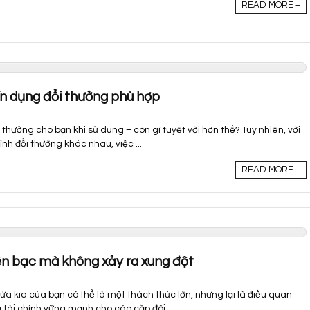
READ MORE +
ín dụng đổi thưởng phù hợp
 thưởng cho bạn khi sử dụng – còn gì tuyệt vời hơn thế? Tuy nhiên, với
ình đổi thưởng khác nhau, việc ...
READ MORE +
ền bạc mà không xảy ra xung đột
nửa kia của bạn có thể là một thách thức lớn, nhưng lại là điều quan
tài chính vững mạnh cho các cặp đôi ...