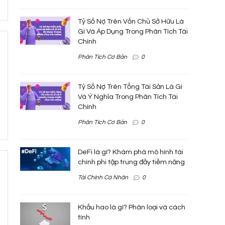
Tỷ Số Nợ Trên Vốn Chủ Sở Hữu Là
Gì Và Áp Dụng Trong Phân Tích Tài
Chính
Phân Tích Cơ Bản
0
Tỷ Số Nợ Trên Tổng Tài Sản Là Gì
Và Ý Nghĩa Trong Phân Tích Tài
Chính
Phân Tích Cơ Bản
0
DeFi là gì? Khám phá mô hình tài
chính phi tập trung đầy tiềm năng
Tài Chính Cá Nhân
0
Khấu hao là gì? Phân loại và cách
tính