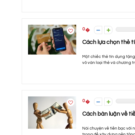
0
Cách lựa chọn thẻ t
Một chiếc thẻ tín dụng tặng
vô vàn loại thẻ và chương tr
0
Cách bàn luận về ti
Nói chuyện về tiền bạc với 
trọng để xây dựng nền tảng 