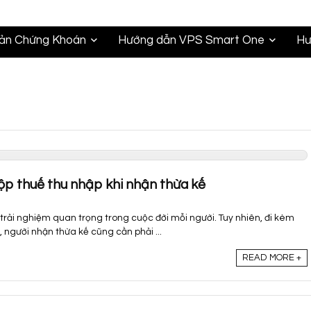
oản Chứng Khoán
Hướng dẫn VPS Smart One
Hư
ộp thuế thu nhập khi nhận thừa kế
trải nghiệm quan trọng trong cuộc đời mỗi người. Tuy nhiên, đi kèm
y, người nhận thừa kế cũng cần phải ...
READ MORE +