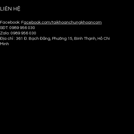
LIÊN HỆ
Facebook: F
acebook.com/taikhoanchungkhoancom
SĐT:
0989 956 030
Zalo:
0989 956 030
Địa chỉ : 361 Đ. Bạch Đằng, Phường 15, Bình Thạnh, Hồ Chí
Minh