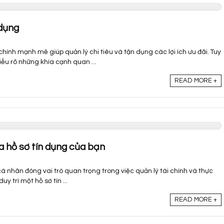
 dụng
chính mạnh mẽ giúp quản lý chi tiêu và tận dụng các lợi ích ưu đãi. Tuy
iểu rõ những khía cạnh quan ...
READ MORE +
ra hồ sơ tín dụng của bạn
cá nhân đóng vai trò quan trọng trong việc quản lý tài chính và thực
uy trì một hồ sơ tín ...
READ MORE +