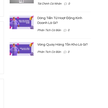
Tài Chính Cá Nhân
0
Dòng Tiền Từ Hoạt Động Kinh
Doanh Là Gì?
Phân Tích Cơ Bản
0
Vòng Quay Hàng Tồn Kho Là Gì?
Phân Tích Cơ Bản
0