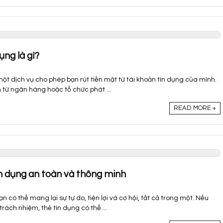
ụng là gì?
 một dịch vụ cho phép bạn rút tiền mặt từ tài khoản tín dụng của mình.
 từ ngân hàng hoặc tổ chức phát ...
READ MORE +
n dụng an toàn và thông minh
n có thể mang lại sự tự do, tiện lợi và cơ hội, tất cả trong một. Nếu
ách nhiệm, thẻ tín dụng có thể ...