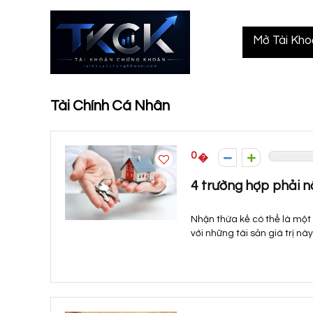
Mở Tài Kh
Tài Chính Cá Nhân
0
4 trường hợp phải n
Nhận thừa kế có thể là một 
với những tài sản giá trị nà