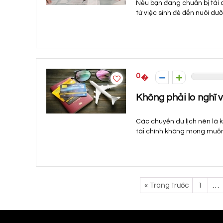
Nếu bạn đang chuẩn bị tài c
từ việc sinh đẻ đến nuôi dưỡ
0
Không phải lo nghĩ về
Các chuyến du lịch nên là k
tài chính không mong muốn 
« Trang trước
1
…