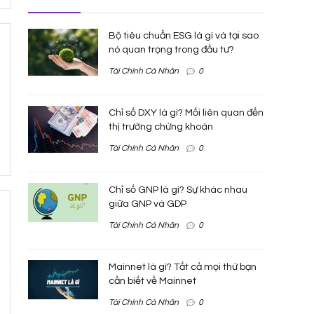
Bộ tiêu chuẩn ESG là gì và tại sao
nó quan trọng trong đầu tư?
Tài Chính Cá Nhân
0
Chỉ số DXY là gì? Mối liên quan đến
thị trường chứng khoán
Tài Chính Cá Nhân
0
Chỉ số GNP là gì? Sự khác nhau
giữa GNP và GDP
Tài Chính Cá Nhân
0
Mainnet là gì? Tất cả mọi thứ bạn
cần biết về Mainnet
Tài Chính Cá Nhân
0