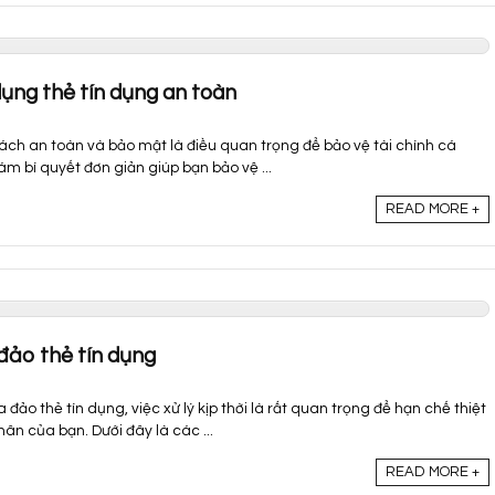
dụng thẻ tín dụng an toàn
ách an toàn và bảo mật là điều quan trọng để bảo vệ tài chính cá
ám bí quyết đơn giản giúp bạn bảo vệ ...
READ MORE +
 đảo thẻ tín dụng
 đảo thẻ tín dụng, việc xử lý kịp thời là rất quan trọng để hạn chế thiệt
hân của bạn. Dưới đây là các ...
READ MORE +