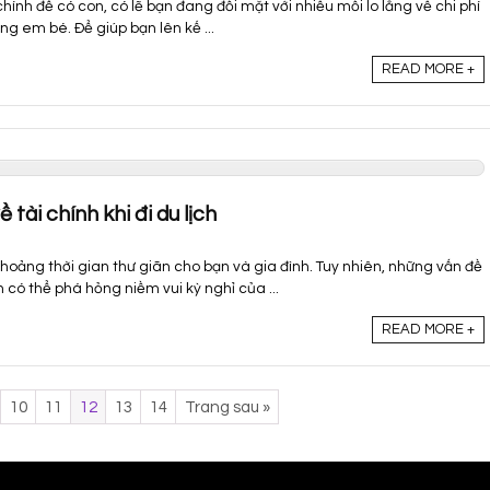
hính để có con, có lẽ bạn đang đối mặt với nhiều mối lo lắng về chi phí
ng em bé. Để giúp bạn lên kế ...
READ MORE +
 tài chính khi đi du lịch
hoảng thời gian thư giãn cho bạn và gia đình. Tuy nhiên, những vấn đề
có thể phá hỏng niềm vui kỳ nghỉ của ...
READ MORE +
10
11
12
13
14
Trang sau »