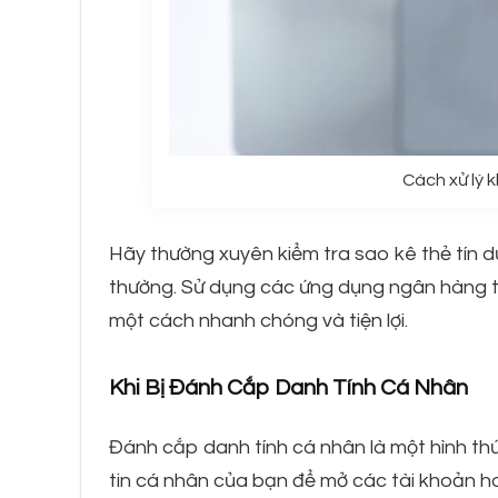
Cách xử lý k
Hãy thường xuyên kiểm tra sao kê thẻ tín d
thường. Sử dụng các ứng dụng ngân hàng tr
một cách nhanh chóng và tiện lợi.
Khi Bị Đánh Cắp Danh Tính Cá Nhân
Đánh cắp danh tính cá nhân là một hình th
tin cá nhân của bạn để mở các tài khoản ho