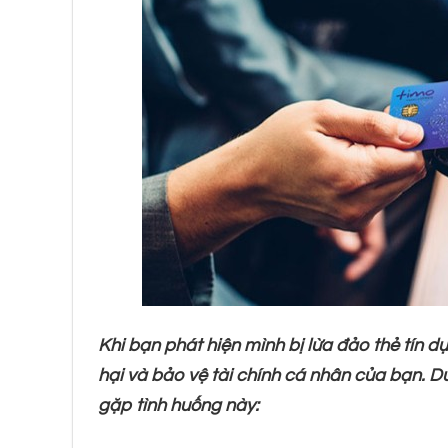
Khi bạn phát hiện mình bị lừa đảo thẻ tín dụn
hại và bảo vệ tài chính cá nhân của bạn. D
gặp tình huống này: