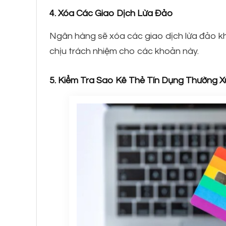
4. Xóa Các Giao Dịch Lừa Đảo
Ngân hàng sẽ xóa các giao dịch lừa đảo kh
chịu trách nhiệm cho các khoản này.
5. Kiểm Tra Sao Kê Thẻ Tín Dụng Thường 