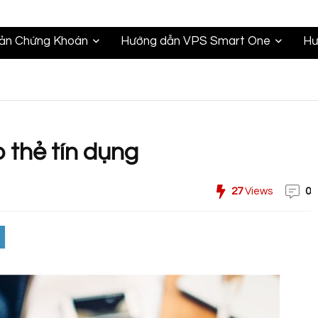
oản Chứng Khoán
Hướng dẫn VPS Smart One
Hư
o thẻ tín dụng
27
Views
0