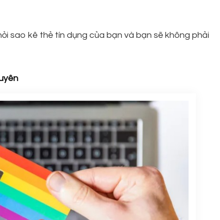
ỏi sao kê thẻ tín dụng của bạn và bạn sẽ không phải
Xuyên