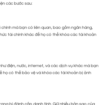
iện các bước sau:
i chính mà bạn có liên quan, bao gồm ngân hàng,
chức tài chính khác để họ có thể khóa các tài khoản
ư điện, nước, internet, và các dịch vụ khác mà bạn
ể họ có thể bảo vệ và khóa các tài khoản bị ảnh
rạng bị đánh cắp danh tính. Giữ nhiều bản sao của