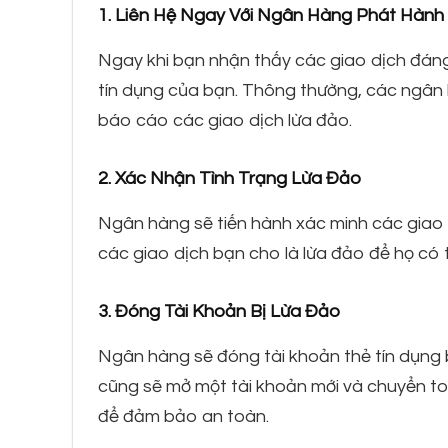
1. Liên Hệ Ngay Với Ngân Hàng Phát Hành
Ngay khi bạn nhận thấy các giao dịch đáng
tín dụng của bạn. Thông thường, các ngân
báo cáo các giao dịch lừa đảo.
2. Xác Nhận Tình Trạng Lừa Đảo
Ngân hàng sẽ tiến hành xác minh các giao 
các giao dịch bạn cho là lừa đảo để họ có th
3. Đóng Tài Khoản Bị Lừa Đảo
Ngân hàng sẽ đóng tài khoản thẻ tín dụng 
cũng sẽ mở một tài khoản mới và chuyển to
để đảm bảo an toàn.