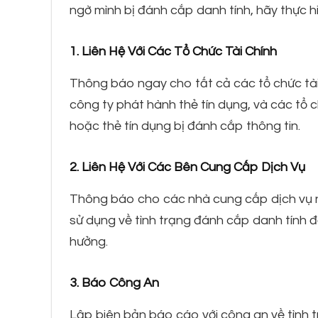
ngờ mình bị đánh cắp danh tính, hãy thực h
1. Liên Hệ Với Các Tổ Chức Tài Chính
Thông báo ngay cho tất cả các tổ chức tà
công ty phát hành thẻ tín dụng, và các tổ 
hoặc thẻ tín dụng bị đánh cắp thông tin.
2. Liên Hệ Với Các Bên Cung Cấp Dịch Vụ
Thông báo cho các nhà cung cấp dịch vụ nh
sử dụng về tình trạng đánh cắp danh tính đ
hưởng.
3. Báo Công An
Lập biên bản báo cáo với công an về tình t