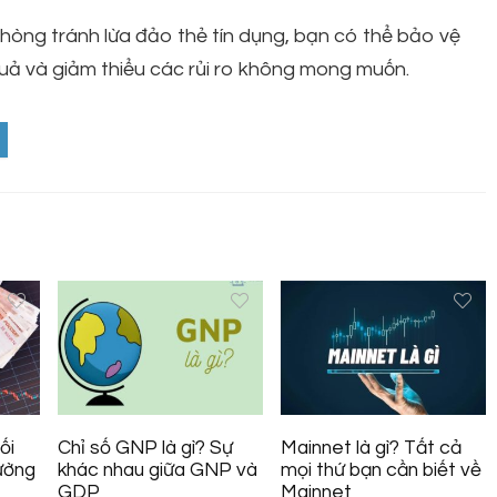
hòng tránh lừa đảo thẻ tín dụng, bạn có thể bảo vệ
quả và giảm thiểu các rủi ro không mong muốn.
ối
Chỉ số GNP là gì? Sự
Mainnet là gì? Tất cả
rường
khác nhau giữa GNP và
mọi thứ bạn cần biết về
GDP
Mainnet