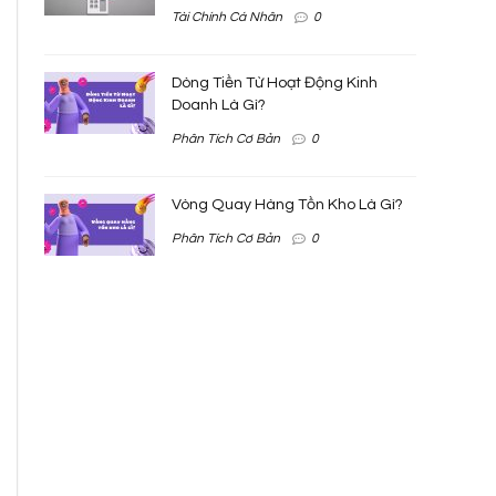
Tài Chính Cá Nhân
0
Dòng Tiền Từ Hoạt Động Kinh
Doanh Là Gì?
Phân Tích Cơ Bản
0
Vòng Quay Hàng Tồn Kho Là Gì?
Phân Tích Cơ Bản
0