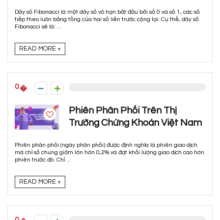
Dãy số Fibonacci là một dãy số vô hạn bắt đầu bởi số 0 và số 1, các số
tiếp theo luôn bằng tổng của hai số liền trước cộng lại. Cụ thể, dãy số
Fibonacci sẽ là: ...
READ MORE +
0
Phiên Phân Phối Trên Thị
Trường Chứng Khoán Việt Nam
Phiên phân phối (ngày phân phối) được định nghĩa là phiên giao dịch
mà chỉ số chung giảm lớn hơn 0,2% và đạt khối lượng giao dịch cao hơn
phiên trước đó. Chỉ ...
READ MORE +
0