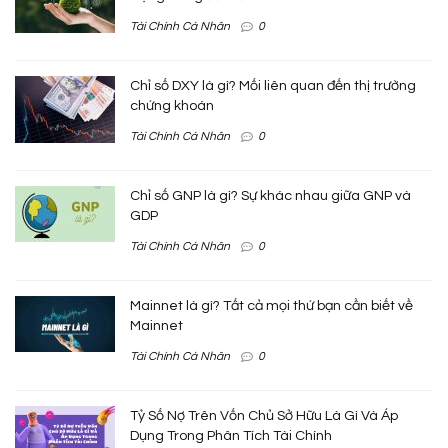
Tài Chính Cá Nhân
0
Chỉ số DXY là gì? Mối liên quan đến thị trường
chứng khoán
Tài Chính Cá Nhân
0
Chỉ số GNP là gì? Sự khác nhau giữa GNP và
GDP
Tài Chính Cá Nhân
0
Mainnet là gì? Tất cả mọi thứ bạn cần biết về
Mainnet
Tài Chính Cá Nhân
0
Tỷ Số Nợ Trên Vốn Chủ Sở Hữu Là Gì Và Áp
Dụng Trong Phân Tích Tài Chính