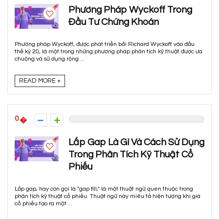
Phương Pháp Wyckoff Trong
Đầu Tư Chứng Khoán
Phương pháp Wyckoff, được phát triển bởi Richard Wyckoff vào đầu
thế kỷ 20, là một trong những phương pháp phân tích kỹ thuật được ưa
chuộng và sử dụng rộng ...
READ MORE +
0
Lấp Gap Là Gì Và Cách Sử Dụng
Trong Phân Tích Kỹ Thuật Cổ
Phiếu
Lấp gap, hay còn gọi là "gap fill," là một thuật ngữ quen thuộc trong
phân tích kỹ thuật cổ phiếu. Thuật ngữ này miêu tả hiện tượng khi giá
cổ phiếu tạo ra một ...