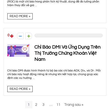
(ROC) là một chỉ báo trong phân tích kỹ thuật, dùng để đo lường phần
trăm thay đổi về giá ...
READ MORE +
0
Chỉ Báo DMI Và Ứng Dụng Trên
Thị Trường Chứng Khoán Việt
Nam
Chỉ báo DMI được hình thành từ bộ ba các chỉ báo ADX, DI+, và DI-. Mỗi
chỉ báo này hoạt động riêng lẻ nhưng khi kết hợp lại, chúng giúp xác
định các xu hướng ...
READ MORE +
1
2
3
…
11
Trang sau »