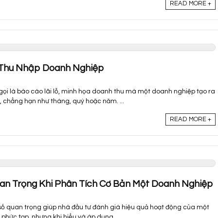
READ MORE +
Thu Nhập Doanh Nghiệp
gọi là báo cáo lãi lỗ, minh họa doanh thu mà một doanh nghiệp tạo ra
, chẳng hạn như tháng, quý hoặc năm. ...
READ MORE +
Quan Trọng Khi Phân Tích Cơ Bản Một Doanh Nghiệp
ỉ số quan trọng giúp nhà đầu tư đánh giá hiệu quả hoạt động của một
phức tạp, nhưng khi hiểu và áp dụng ...