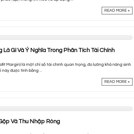
READ MORE +
 Là Gì Và Ý Nghĩa Trong Phân Tích Tài Chính
ofit Margin) là một chỉ số tài chính quan trọng, đo lường khả năng sinh
 này được tính bằng ...
READ MORE +
 Gộp Và Thu Nhập Ròng