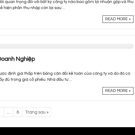
lời quan trọng đối với bất kỳ công ty nào bao gồm lợi nhuận gộp và thu
 hiện phần thu nhập còn lại sau ...
READ MORE +
 Doanh Nghiệp
 được định giá thấp trên bảng cân đối kế toán của công ty và do đó có
 đủ trong giá cổ phiếu. Nhà đầu tư ...
READ MORE +
3
…
6
Trang sau »