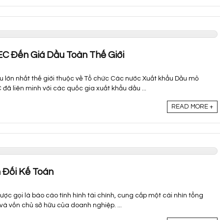
C Đến Giá Dầu Toàn Thế Giới
u lớn nhất thế giới thuộc về Tổ chức Các nước Xuất khẩu Dầu mỏ
đã liên minh với các quốc gia xuất khẩu dầu ...
READ MORE +
 Đối Kế Toán
ược gọi là báo cáo tình hình tài chính, cung cấp một cái nhìn tổng
 và vốn chủ sở hữu của doanh nghiệp. ...