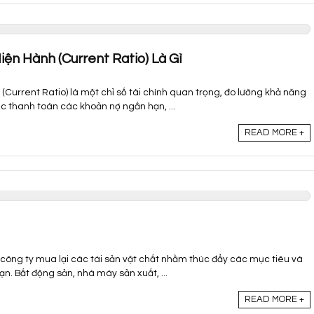
ện Hành (Current Ratio) Là Gì
(Current Ratio) là một chỉ số tài chính quan trọng, đo lường khả năng
c thanh toán các khoản nợ ngắn hạn, ...
READ MORE +
 công ty mua lại các tài sản vật chất nhằm thúc đẩy các mục tiêu và
ạn. Bất động sản, nhà máy sản xuất, ...
READ MORE +