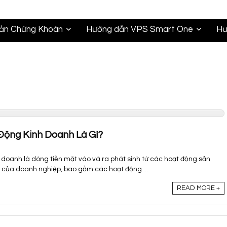
oản Chứng Khoán
Hướng dẫn VPS Smart One
Hư
Động Kinh Doanh Là Gì?
h doanh là dòng tiền mặt vào và ra phát sinh từ các hoạt động sản
 của doanh nghiệp, bao gồm các hoạt động ...
READ MORE +