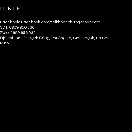
LIÊN HỆ
Facebook: F
acebook.com/taikhoanchungkhoancom
SĐT:
0989 956 030
Zalo:
0989 956 030
Địa chỉ : 361 Đ. Bạch Đằng, Phường 15, Bình Thạnh, Hồ Chí
Minh