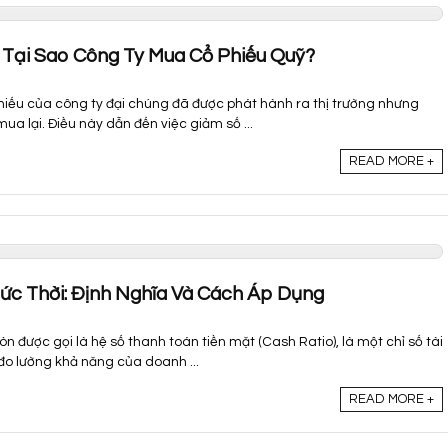
? Tại Sao Công Ty Mua Cổ Phiếu Quỹ?
hiếu của công ty đại chúng đã được phát hành ra thị trường nhưng
ua lại. Điều này dẫn đến việc giảm số ...
READ MORE +
ức Thời: Định Nghĩa Và Cách Áp Dụng
òn được gọi là hệ số thanh toán tiền mặt (Cash Ratio), là một chỉ số tài
đo lường khả năng của doanh ...
READ MORE +