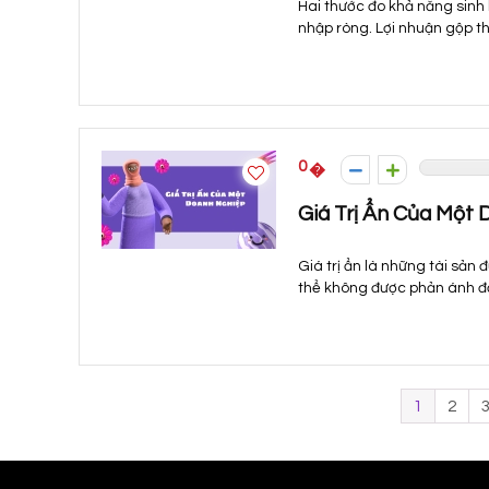
Hai thước đo khả năng sinh 
nhập ròng. Lợi nhuận gộp thể
0
Giá Trị Ẩn Của Một
Giá trị ẩn là những tài sản
thể không được phản ánh đầy
1
2