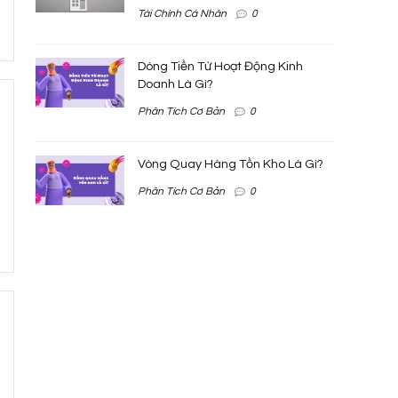
Tài Chính Cá Nhân
0
Dòng Tiền Từ Hoạt Động Kinh
Doanh Là Gì?
Phân Tích Cơ Bản
0
Vòng Quay Hàng Tồn Kho Là Gì?
Phân Tích Cơ Bản
0