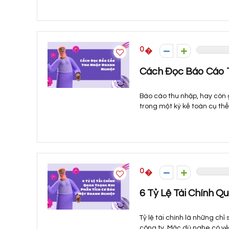
0
Cách Đọc Báo Cáo 
Báo cáo thu nhập, hay còn 
trong một kỳ kế toán cụ thể
0
6 Tỷ Lệ Tài Chính 
Tỷ lệ tài chính là những ch
công ty. Mặc dù nghe có vẻ 