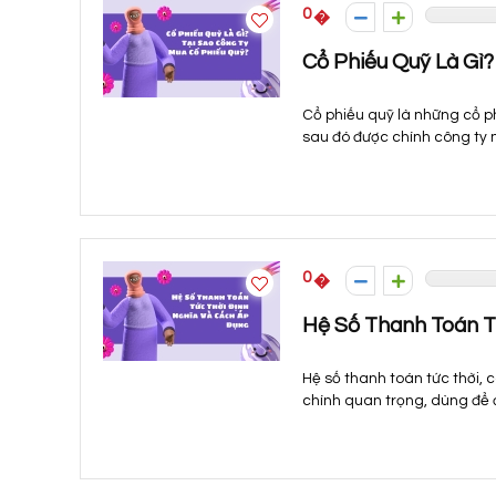
0
Cổ Phiếu Quỹ Là Gì
Cổ phiếu quỹ là những cổ p
sau đó được chính công ty m
0
Hệ Số Thanh Toán T
Hệ số thanh toán tức thời, c
chính quan trọng, dùng để 