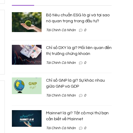
Bộ tiêu chuẩn ESG là gì và tại sao
nó quan trọng trong đầu tư?
Tài Chính Cá Nhân
0
Chỉ số DXY là gì? Mối liên quan đến
thị trường chứng khoán
Tài Chính Cá Nhân
0
Chỉ số GNP là gì? Sự khác nhau
giữa GNP và GDP
Tài Chính Cá Nhân
0
Mainnet là gì? Tất cả mọi thứ bạn
cần biết về Mainnet
Tài Chính Cá Nhân
0