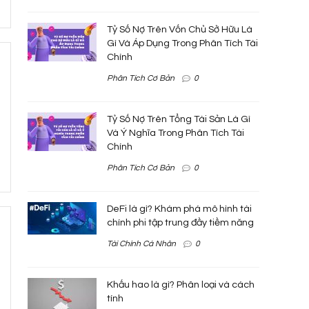
Tỷ Số Nợ Trên Vốn Chủ Sở Hữu Là
Gì Và Áp Dụng Trong Phân Tích Tài
Chính
Phân Tích Cơ Bản
0
Tỷ Số Nợ Trên Tổng Tài Sản Là Gì
Và Ý Nghĩa Trong Phân Tích Tài
Chính
Phân Tích Cơ Bản
0
DeFi là gì? Khám phá mô hình tài
chính phi tập trung đầy tiềm năng
Tài Chính Cá Nhân
0
Khấu hao là gì? Phân loại và cách
tính