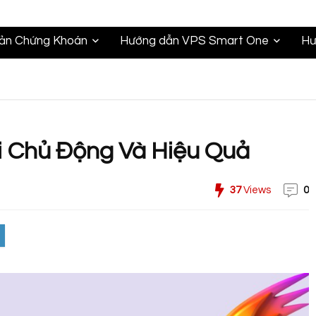
oản Chứng Khoán
Hướng dẫn VPS Smart One
Hư
i Chủ Động Và Hiệu Quả
37
Views
0