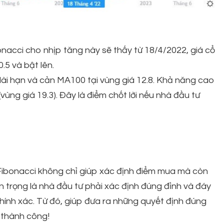
nacci cho nhịp tăng này sẽ thấy từ 18/4/2022, giá cổ
.5 và bật lên.
 dài hạn và cản MA100 tại vùng giá 12.8. Khả năng cao
vùng giá 19.3). Đây là điểm chốt lời nếu nhà đầu tư
 Fibonacci không chỉ giúp xác định điểm mua mà còn
an trọng là nhà đầu tư phải xác định đúng đỉnh và đáy
ính xác. Từ đó, giúp đưa ra những quyết định đúng
 thành công!