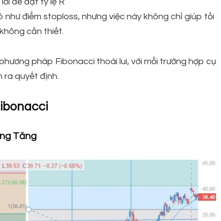
ời để đạt tỷ lệ R
ó như điểm stoploss, nhưng việc này không chỉ giúp tối
không cần thiết.
phương pháp Fibonacci thoái lui, với mỗi trường hợp cụ
 ra quyết định.
Fibonacci
ớng Tăng