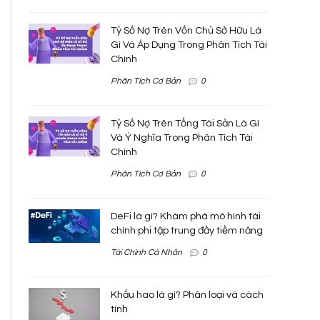
Tỷ Số Nợ Trên Vốn Chủ Sở Hữu Là
Gì Và Áp Dụng Trong Phân Tích Tài
Chính
Phân Tích Cơ Bản
0
Tỷ Số Nợ Trên Tổng Tài Sản Là Gì
Và Ý Nghĩa Trong Phân Tích Tài
Chính
Phân Tích Cơ Bản
0
DeFi là gì? Khám phá mô hình tài
chính phi tập trung đầy tiềm năng
Tài Chính Cá Nhân
0
Khấu hao là gì? Phân loại và cách
tính