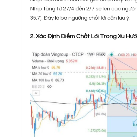
Nhịp tăng từ 27/4 đến 2/7 sẽ lên các ngưỡng F
35.7). Đây là ba ngưỡng chốt lời cần lưu ý.
2. Xác Định Điểm Chốt Lời Trong Xu Hư