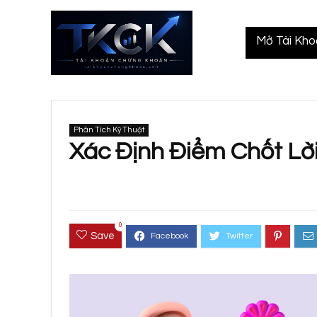
Mở Tài Kh
Phân Tích Kỹ Thuật
Xác Định Điểm Chốt Lờ
0
Save