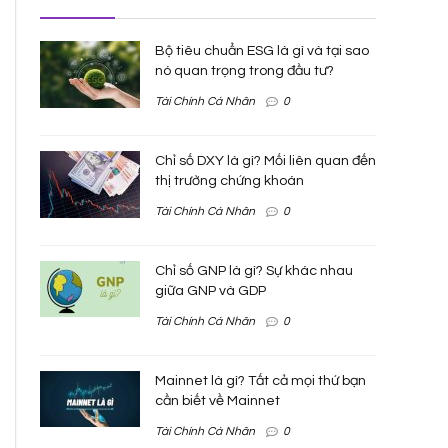
Bộ tiêu chuẩn ESG là gì và tại sao
nó quan trọng trong đầu tư?
Tài Chính Cá Nhân
0
Chỉ số DXY là gì? Mối liên quan đến
thị trường chứng khoán
Tài Chính Cá Nhân
0
Chỉ số GNP là gì? Sự khác nhau
giữa GNP và GDP
Tài Chính Cá Nhân
0
Mainnet là gì? Tất cả mọi thứ bạn
cần biết về Mainnet
Tài Chính Cá Nhân
0