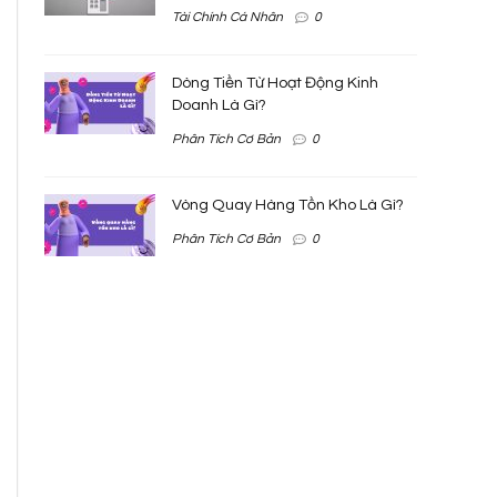
Tài Chính Cá Nhân
0
Dòng Tiền Từ Hoạt Động Kinh
Doanh Là Gì?
Phân Tích Cơ Bản
0
Vòng Quay Hàng Tồn Kho Là Gì?
Phân Tích Cơ Bản
0