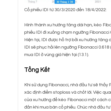
Cổ phiếu IDI từ 30/3/2020 đến 18/4/2022:
Hình thành xu hướng tăng dài hạn, kéo Fibo
phiếu IDI đi xuống chạm ngưỡng Fibonacci 0
Hiện tại, IDI được hỗ trợ bởi xu hướng tăng
IDI sẽ phục hồi lên ngưỡng Fibonacci 0.618 (
mua IDI ở vùng giá hiện tại (13.1).
Tổng Kết
Khi sử dụng Fibonacci, nhà đầu tư sẽ thấy
xác định điểm stoploss và chốt lời. Việc qu
của xu hướng để kéo Fibonacci một cách ch
đắn khi mua bán cổ phiếu. Chúc nhà đầu tư