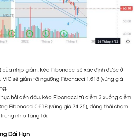
) của nhịp giảm, kéo Fibonacci sẽ xác định được ở
u VIC sẽ giảm tới ngưỡng Fibonacci 1.618 (vùng giá
ng.
 phục hồi đến đâu, kéo Fibonacci từ điểm 3 xuống điểm
ỡng Fibonacci 0.618 (vùng giá 74.25), đồng thời chạm
trong nhịp tăng tới.
ớng Dài Hạn