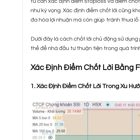
tư cần xác định điểm stoploss và điểm chốt l
như kỳ vọng. Xác định điểm chốt lời cũng kh
đa hóa lợi nhuận mà còn giúp tránh thua lỗ 
Dưới đây là cách chốt lời chủ động sử dụng 
thể để nhà đầu tư thuận tiện trong quá trình
Xác Định Điểm Chốt Lời Bằng 
1. Xác Định Điểm Chốt Lời Trong Xu Hư