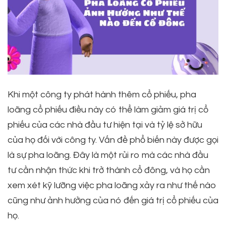
Khi một công ty phát hành thêm cổ phiếu, pha
loãng cổ phiếu điều này có thể làm giảm giá trị cổ
phiếu của các nhà đầu tư hiện tại và tỷ lệ sở hữu
của họ đối với công ty. Vấn đề phổ biến này được gọi
là sự pha loãng. Đây là một rủi ro mà các nhà đầu
tư cần nhận thức khi trở thành cổ đông, và họ cần
xem xét kỹ lưỡng việc pha loãng xảy ra như thế nào
cũng như ảnh hưởng của nó đến giá trị cổ phiếu của
họ.