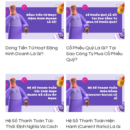
Dòng Tiền Từ Hoạt Động
Cổ Phiếu Quỹ Là Gì? Tại
Kinh Doanh Là Gì?
Sao Công Ty Mua Cổ Phiếu
Quỹ?
Hệ Số Thanh Toán Tức
Hệ Số Thanh Toán Hiện
Thời: Định Nghĩa Và Cách
Hành (Current Ratio) Là Gì