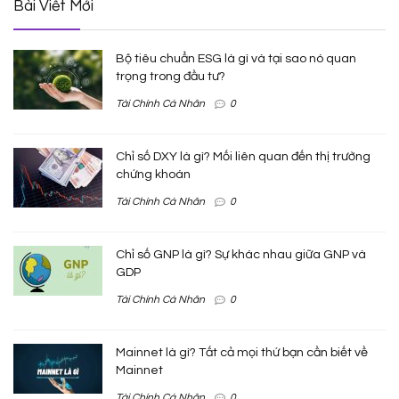
Bài Viết Mới
Bộ tiêu chuẩn ESG là gì và tại sao nó quan
trọng trong đầu tư?
Tài Chính Cá Nhân
0
Chỉ số DXY là gì? Mối liên quan đến thị trường
chứng khoán
Tài Chính Cá Nhân
0
Chỉ số GNP là gì? Sự khác nhau giữa GNP và
GDP
Tài Chính Cá Nhân
0
Mainnet là gì? Tất cả mọi thứ bạn cần biết về
Mainnet
Tài Chính Cá Nhân
0