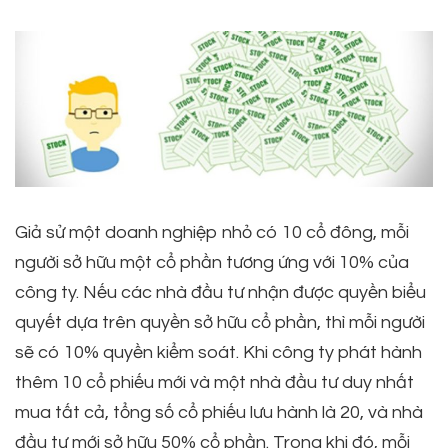
Giả sử một doanh nghiệp nhỏ có 10 cổ đông, mỗi
người sở hữu một cổ phần tương ứng với 10% của
công ty. Nếu các nhà đầu tư nhận được quyền biểu
quyết dựa trên quyền sở hữu cổ phần, thì mỗi người
sẽ có 10% quyền kiểm soát. Khi công ty phát hành
thêm 10 cổ phiếu mới và một nhà đầu tư duy nhất
mua tất cả, tổng số cổ phiếu lưu hành là 20, và nhà
đầu tư mới sở hữu 50% cổ phần. Trong khi đó, mỗi