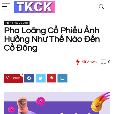
Kiến Thức Cơ Bản
Pha Loãng Cổ Phiếu Ảnh
Hưởng Như Thế Nào Đến
Cổ Đông
49
Views
0
0
Save