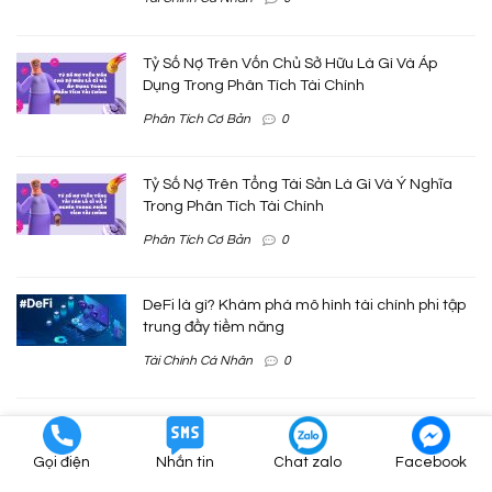
Tỷ Số Nợ Trên Vốn Chủ Sở Hữu Là Gì Và Áp
Dụng Trong Phân Tích Tài Chính
Phân Tích Cơ Bản
0
Tỷ Số Nợ Trên Tổng Tài Sản Là Gì Và Ý Nghĩa
Trong Phân Tích Tài Chính
Phân Tích Cơ Bản
0
DeFi là gì? Khám phá mô hình tài chính phi tập
trung đầy tiềm năng
Tài Chính Cá Nhân
0
Khấu hao là gì? Phân loại và cách tính
Tài Chính Cá Nhân
0
Gọi điện
Nhắn tin
Chat zalo
Facebook