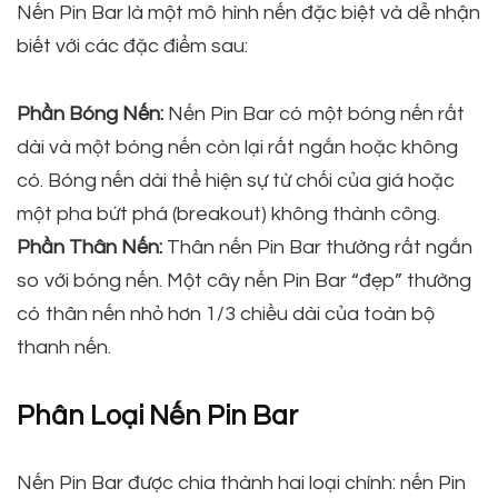
Nến Pin Bar là một mô hình nến đặc biệt và dễ nhận
biết với các đặc điểm sau:
Phần Bóng Nến:
Nến Pin Bar có một bóng nến rất
dài và một bóng nến còn lại rất ngắn hoặc không
có. Bóng nến dài thể hiện sự từ chối của giá hoặc
một pha bứt phá (breakout) không thành công.
Phần Thân Nến:
Thân nến Pin Bar thường rất ngắn
so với bóng nến. Một cây nến Pin Bar “đẹp” thường
có thân nến nhỏ hơn 1/3 chiều dài của toàn bộ
thanh nến.
Phân Loại Nến Pin Bar
Nến Pin Bar được chia thành hai loại chính: nến Pin