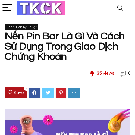
Phân Tích Kỹ Thuật
Nến Pin Bar Là Gì Và Cách
Sử Dụng Trong Giao Dịch
Chứng Khoán
35
Views
0
0
Save