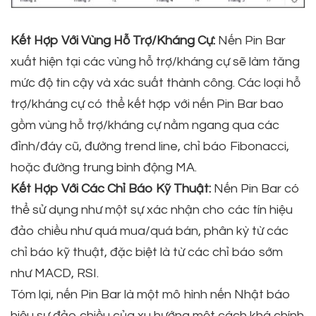
Kết Hợp Với Vùng Hỗ Trợ/Kháng Cự:
Nến Pin Bar
xuất hiện tại các vùng hỗ trợ/kháng cự sẽ làm tăng
mức độ tin cậy và xác suất thành công. Các loại hỗ
trợ/kháng cự có thể kết hợp với nến Pin Bar bao
gồm vùng hỗ trợ/kháng cự nằm ngang qua các
đỉnh/đáy cũ, đường trend line, chỉ báo Fibonacci,
hoặc đường trung bình động MA.
Kết Hợp Với Các Chỉ Báo Kỹ Thuật:
Nến Pin Bar có
thể sử dụng như một sự xác nhận cho các tín hiệu
đảo chiều như quá mua/quá bán, phân kỳ từ các
chỉ báo kỹ thuật, đặc biệt là từ các chỉ báo sớm
như MACD, RSI.
Tóm lại, nến Pin Bar là một mô hình nến Nhật báo
hiệu sự đảo chiều của xu hướng một cách khá chính