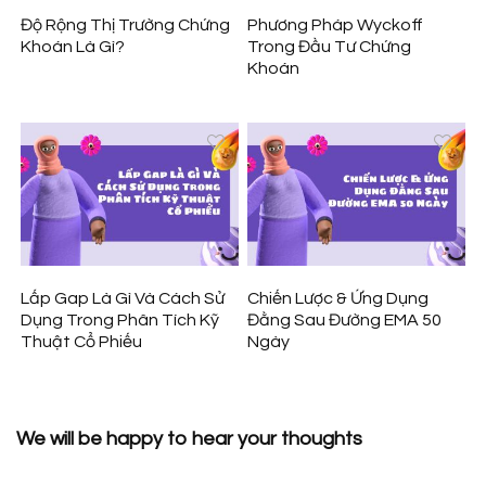
Độ Rộng Thị Trường Chứng
Phương Pháp Wyckoff
Khoán Là Gì?
Trong Đầu Tư Chứng
Khoán
Lấp Gap Là Gì Và Cách Sử
Chiến Lược & Ứng Dụng
Dụng Trong Phân Tích Kỹ
Đằng Sau Đường EMA 50
Thuật Cổ Phiếu
Ngày
We will be happy to hear your thoughts