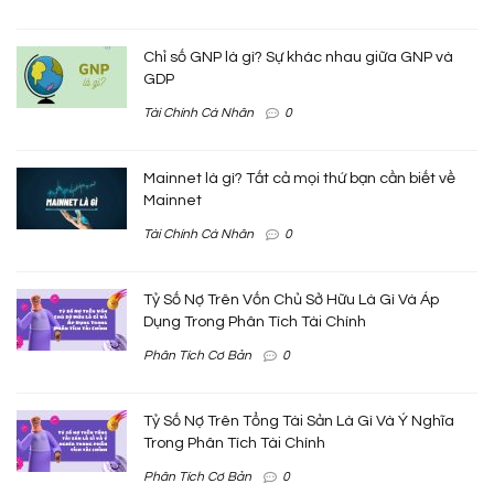
Chỉ số GNP là gì? Sự khác nhau giữa GNP và
GDP
Tài Chính Cá Nhân
0
Mainnet là gì? Tất cả mọi thứ bạn cần biết về
Mainnet
Tài Chính Cá Nhân
0
Tỷ Số Nợ Trên Vốn Chủ Sở Hữu Là Gì Và Áp
Dụng Trong Phân Tích Tài Chính
Phân Tích Cơ Bản
0
Tỷ Số Nợ Trên Tổng Tài Sản Là Gì Và Ý Nghĩa
Trong Phân Tích Tài Chính
Phân Tích Cơ Bản
0