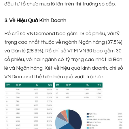
đầu tư tổ chức mua lô lớn trên thị trường sơ cấp.
3. Về Hiệu Quả Kinh Doanh
Rổ chỉ số VNDiamond bao gồm 18 cổ phiếu, với tỷ
trọng cao nhất thuộc về ngành Ngân hàng (37.5%)
và Bán lẻ (28.9%). Rổ chỉ số VFM VN30 bao gồm 30
cổ phiếu, với hai ngành có tỷ trọng cao nhất là Bán
lẻ và Ngân hàng. Xét về hiệu quả kinh doanh, chỉ số
VNDiamond thể hiện hiệu quả vượt trội hơn.