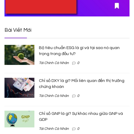
Bài Viết Mới
Bộ tiêu chuẩn ESG là gì và tại sao nó quan
trọng trong đầu tư?
Tài Chính Cá Nhân
0
Chỉ số DXY là gì? Mối liên quan đến thị trường
chứng khoán
Tài Chính Cá Nhân
0
Chỉ số GNP là gì? Sự khác nhau giữa GNP và
GDP
Tài Chính Cá Nhân
0