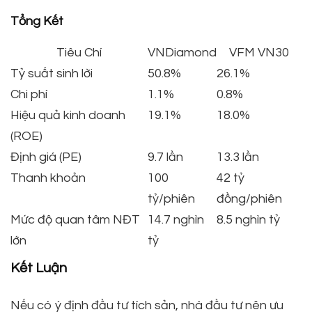
Tổng Kết
Tiêu Chí
VNDiamond
VFM VN30
Tỷ suất sinh lời
50.8%
26.1%
Chi phí
1.1%
0.8%
Hiệu quả kinh doanh
19.1%
18.0%
(ROE)
Định giá (PE)
9.7 lần
13.3 lần
Thanh khoản
100
42 tỷ
tỷ/phiên
đồng/phiên
Mức độ quan tâm NĐT
14.7 nghìn
8.5 nghìn tỷ
lớn
tỷ
Kết Luận
Nếu có ý định đầu tư tích sản, nhà đầu tư nên ưu