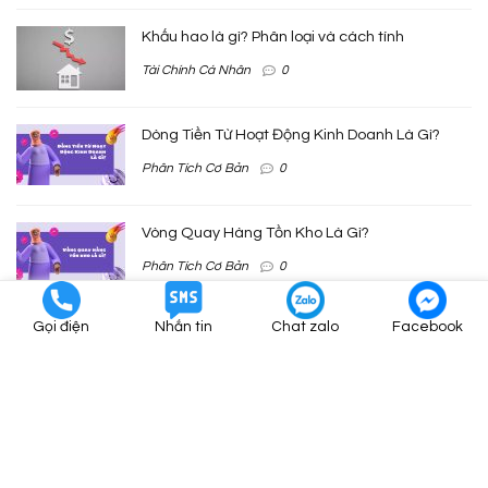
Khấu hao là gì? Phân loại và cách tính
Tài Chính Cá Nhân
0
Dòng Tiền Từ Hoạt Động Kinh Doanh Là Gì?
Phân Tích Cơ Bản
0
Vòng Quay Hàng Tồn Kho Là Gì?
Phân Tích Cơ Bản
0
Gọi điện
Nhắn tin
Chat zalo
Facebook
VỀ TAIKHOANCHUNGKHOAN.COM