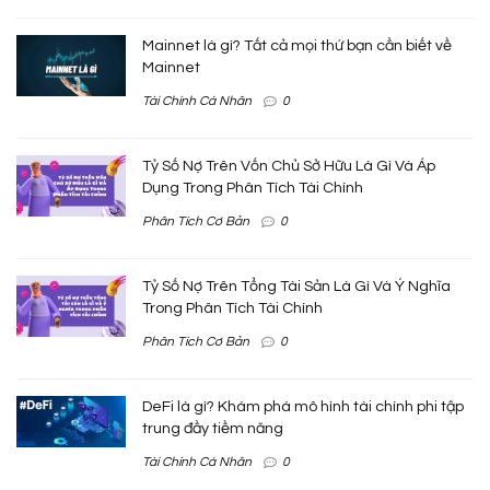
Mainnet là gì? Tất cả mọi thứ bạn cần biết về
Mainnet
Tài Chính Cá Nhân
0
Tỷ Số Nợ Trên Vốn Chủ Sở Hữu Là Gì Và Áp
Dụng Trong Phân Tích Tài Chính
Phân Tích Cơ Bản
0
Tỷ Số Nợ Trên Tổng Tài Sản Là Gì Và Ý Nghĩa
Trong Phân Tích Tài Chính
Phân Tích Cơ Bản
0
DeFi là gì? Khám phá mô hình tài chính phi tập
trung đầy tiềm năng
Tài Chính Cá Nhân
0