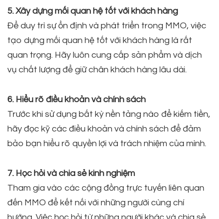
5. Xây dựng mối quan hệ tốt với khách hàng
Để duy trì sự ổn định và phát triển trong MMO, việc
tạo dựng mối quan hệ tốt với khách hàng là rất
quan trọng. Hãy luôn cung cấp sản phẩm và dịch
vụ chất lượng để giữ chân khách hàng lâu dài.
6. Hiểu rõ điều khoản và chính sách
Trước khi sử dụng bất kỳ nền tảng nào để kiếm tiền,
hãy đọc kỹ các điều khoản và chính sách để đảm
bảo bạn hiểu rõ quyền lợi và trách nhiệm của mình.
7. Học hỏi và chia sẻ kinh nghiệm
Tham gia vào các cộng đồng trực tuyến liên quan
đến MMO để kết nối với những người cùng chí
hướng. Việc học hỏi từ những người khác và chia sẻ