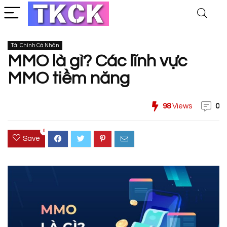
Tài Chính Cá Nhân
MMO là gì? Các lĩnh vực
MMO tiềm năng
98
Views
0
0
Save