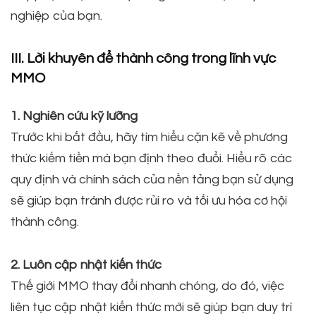
nghiệp của bạn.
III. Lời khuyên để thành công trong lĩnh vực
MMO
1. Nghiên cứu kỹ lưỡng
Trước khi bắt đầu, hãy tìm hiểu cặn kẽ về phương
thức kiếm tiền mà bạn định theo đuổi. Hiểu rõ các
quy định và chính sách của nền tảng bạn sử dụng
sẽ giúp bạn tránh được rủi ro và tối ưu hóa cơ hội
thành công.
2. Luôn cập nhật kiến thức
Thế giới MMO thay đổi nhanh chóng, do đó, việc
liên tục cập nhật kiến thức mới sẽ giúp bạn duy trì