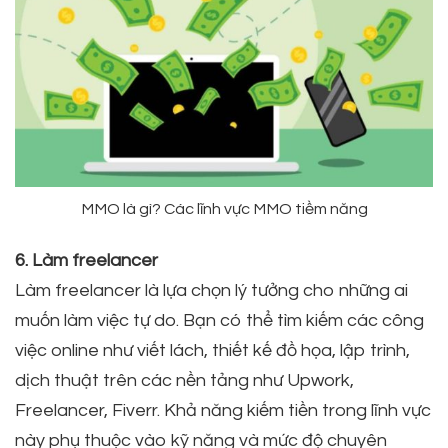
MMO là gì? Các lĩnh vực MMO tiềm năng
6. Làm freelancer
Làm freelancer là lựa chọn lý tưởng cho những ai
muốn làm việc tự do. Bạn có thể tìm kiếm các công
việc online như viết lách, thiết kế đồ họa, lập trình,
dịch thuật trên các nền tảng như Upwork,
Freelancer, Fiverr. Khả năng kiếm tiền trong lĩnh vực
này phụ thuộc vào kỹ năng và mức độ chuyên