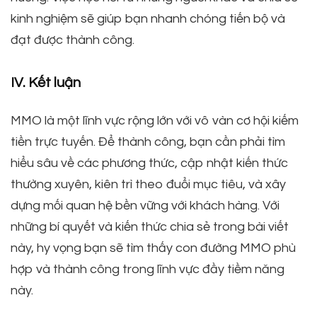
kinh nghiệm sẽ giúp bạn nhanh chóng tiến bộ và
đạt được thành công.
IV. Kết luận
MMO là một lĩnh vực rộng lớn với vô vàn cơ hội kiếm
tiền trực tuyến. Để thành công, bạn cần phải tìm
hiểu sâu về các phương thức, cập nhật kiến thức
thường xuyên, kiên trì theo đuổi mục tiêu, và xây
dựng mối quan hệ bền vững với khách hàng. Với
những bí quyết và kiến thức chia sẻ trong bài viết
này, hy vọng bạn sẽ tìm thấy con đường MMO phù
hợp và thành công trong lĩnh vực đầy tiềm năng
này.