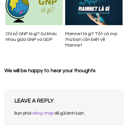
Chỉ số GNP là gì? Sự khác
Mainnet là gì? Tất cả mọi
nhau giữa GNP và GDP
thứ bạn cần biết về
Mainnet
We will be happy to hear your thoughts
LEAVE A REPLY
Bạn phải
đăng nhập
để gửi bình luận.