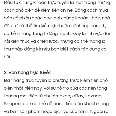
Đầu tư chứng khoán trực tuyến là một trong những
cách phổ biến để kiếm tiền online. Bằng cách mua
bán cổ phiếu hoặc các loại chứng khoán khác, nhà
đầu tư có thể tìm kiếm lợi nhuận từ những công ty
có tiềm năng tăng trưởng mạnh. Đây là lĩnh vực đòi
hỏi kiến thức và chiến lược, nhưng có thể mang lại
thu nhập đáng kể nếu bạn biết cách tận dụng cơ
hội.
2. Bán hàng trực tuyến
Bán hàng trực tuyến là phương thức kiếm tiền phổ
biến nhất hiện nay. Với sự hỗ trợ của các nền tảng
thương mại điện tử như Amazon, eBay, Lazada,
Shopee, bạn có thể dễ dàng tiếp cận khách hàng
và bán sản phẩm hoặc dịch vụ của mình. Ngoài ra,