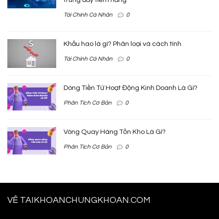
Tài Chính Cá Nhân
0
Khấu hao là gì? Phân loại và cách tính
Tài Chính Cá Nhân
0
Dòng Tiền Từ Hoạt Động Kinh Doanh Là Gì?
Phân Tích Cơ Bản
0
Vòng Quay Hàng Tồn Kho Là Gì?
Phân Tích Cơ Bản
0
VỀ TAIKHOANCHUNGKHOAN.COM