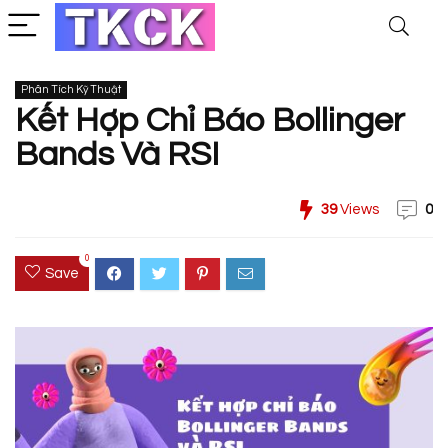
Phân Tích Kỹ Thuật
Kết Hợp Chỉ Báo Bollinger
Bands Và RSI
39
Views
0
0
Save