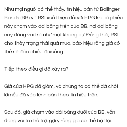
Như mọi người có thể thấy, tín hiệu bán từ Bollinger
Bands (BB) và RSI xuất hiện đối với HPG khi cổ phiếu
này chạm vào dải băng trên của BB, nơi dải băng
này đóng vai trò như một kháng cự. Đồng thời, RSI
cho thấy trạng thái quá mua, báo hiệu rằng giá có
thể sẽ đảo chiều đi xuống.
Tiếp theo điều gì đã xảy ra?
Giá của HPG đã giảm, và chúng ta có thể đã chốt
lời nếu đã vào lệnh bán theo tín hiệu trên.
Sau đó, giá chạm vào dải băng dưới của BB, vốn
đóng vai trò hỗ trợ, gợi ý rằng giá có thể bật lại.