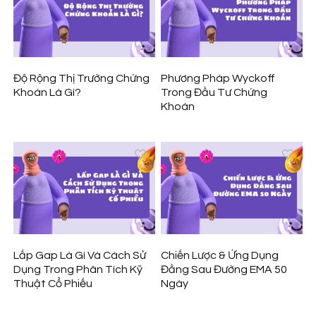
Độ Rộng Thị Trường Chứng
Phương Pháp Wyckoff
Khoán Là Gì?
Trong Đầu Tư Chứng
Khoán
Lấp Gap Là Gì Và Cách Sử
Chiến Lược & Ứng Dụng
Dụng Trong Phân Tích Kỹ
Đằng Sau Đường EMA 50
Thuật Cổ Phiếu
Ngày