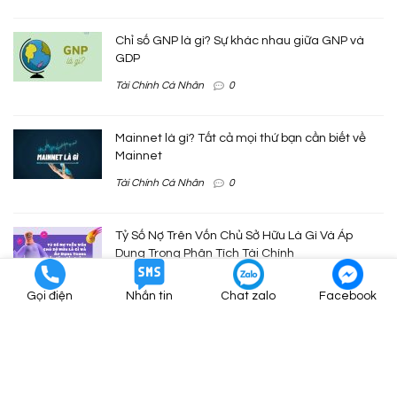
Chỉ số GNP là gì? Sự khác nhau giữa GNP và
GDP
Tài Chính Cá Nhân
0
Mainnet là gì? Tất cả mọi thứ bạn cần biết về
Mainnet
Tài Chính Cá Nhân
0
Tỷ Số Nợ Trên Vốn Chủ Sở Hữu Là Gì Và Áp
Dụng Trong Phân Tích Tài Chính
Phân Tích Cơ Bản
0
Gọi điện
Nhắn tin
Chat zalo
Facebook
Tỷ Số Nợ Trên Tổng Tài Sản Là Gì Và Ý Nghĩa
Trong Phân Tích Tài Chính
Phân Tích Cơ Bản
0