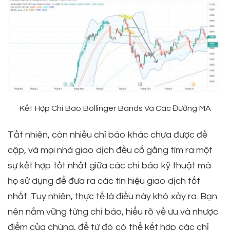
Kết Hợp Chỉ Báo Bollinger Bands Và Các Đường MA
Tất nhiên, còn nhiều chỉ báo khác chưa được đề
cập, và mọi nhà giao dịch đều cố gắng tìm ra một
sự kết hợp tốt nhất giữa các chỉ báo kỹ thuật mà
họ sử dụng để đưa ra các tín hiệu giao dịch tốt
nhất. Tuy nhiên, thực tế là điều này khó xảy ra. Bạn
nên nắm vững từng chỉ báo, hiểu rõ về ưu và nhược
điểm của chúng, để từ đó có thể kết hợp các chỉ