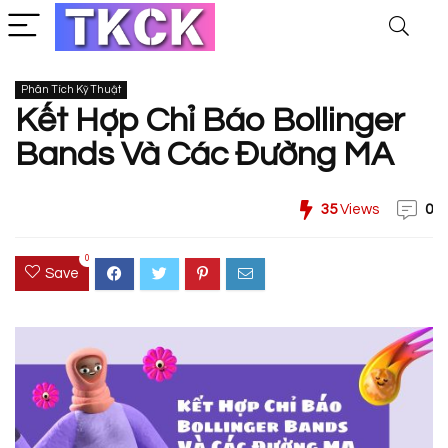
Phân Tích Kỹ Thuật
Kết Hợp Chỉ Báo Bollinger
Bands Và Các Đường MA
35
Views
0
0
Save