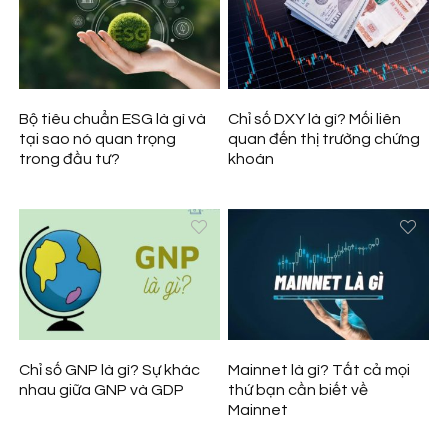
Bộ tiêu chuẩn ESG là gì và
Chỉ số DXY là gì? Mối liên
tại sao nó quan trọng
quan đến thị trường chứng
trong đầu tư?
khoán
Chỉ số GNP là gì? Sự khác
Mainnet là gì? Tất cả mọi
nhau giữa GNP và GDP
thứ bạn cần biết về
Mainnet