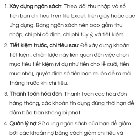
Xây dựng ngân sách
: Theo dõi thu nhập và số
tiền bạn chi tiêu trên file Excel, trên giấy hoặc các
ứng dụng. Bảng ngân sách nên bao gồm thu
nhập, chi phí cố định, chi phí tùy ý, và tiết kiệm.
Tiết kiệm trước, chi tiêu sau
: Để xây dựng khoản
tiết kiệm, chiến lược này liên quan đến việc chọn
mục tiêu tiết kiệm (ví dụ như tiền cho lễ cưới, tiền
mua nhà), quyết định số tiền bạn muốn để ra mỗi
tháng trước khi chi tiêu.
Thanh toán hóa đơn
: Thanh toán các hóa đơn
hàng tháng, các khoản tín dụng đúng thời hạn để
đảm bảo bạn không bị phạt.
Quản lý nợ
: Sử dụng ngân sách của bạn để giảm
bớt các khoản nợ bằng cách giảm chi tiêu và