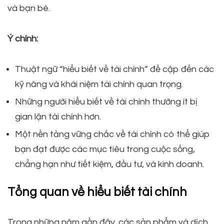
và bạn bè.
Ý chính:
Thuật ngữ “hiểu biết về tài chính” đề cập đến các
kỹ năng và khái niệm tài chính quan trọng.
Những người hiểu biết về tài chính thường ít bị
gian lận tài chính hơn.
Một nền tảng vững chắc về tài chính có thể giúp
bạn đạt được các mục tiêu trong cuộc sống,
chẳng hạn như tiết kiệm, đầu tư, và kinh doanh.
Tổng quan về hiểu biết tài chính
Trong những năm gần đây, các sản phẩm và dịch