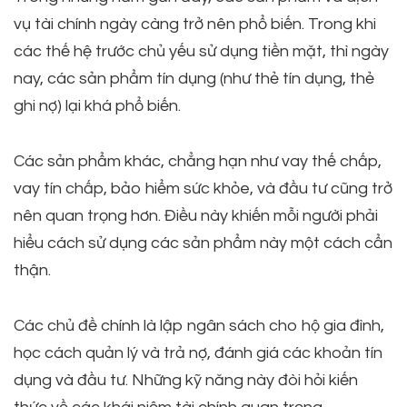
vụ tài chính ngày càng trở nên phổ biến. Trong khi
các thế hệ trước chủ yếu sử dụng tiền mặt, thì ngày
nay, các sản phẩm tín dụng (như thẻ tín dụng, thẻ
ghi nợ) lại khá phổ biến.
Các sản phẩm khác, chẳng hạn như vay thế chấp,
vay tín chấp, bảo hiểm sức khỏe, và đầu tư cũng trở
nên quan trọng hơn. Điều này khiến mỗi người phải
hiểu cách sử dụng các sản phẩm này một cách cẩn
thận.
Các chủ đề chính là lập ngân sách cho hộ gia đình,
học cách quản lý và trả nợ, đánh giá các khoản tín
dụng và đầu tư. Những kỹ năng này đòi hỏi kiến