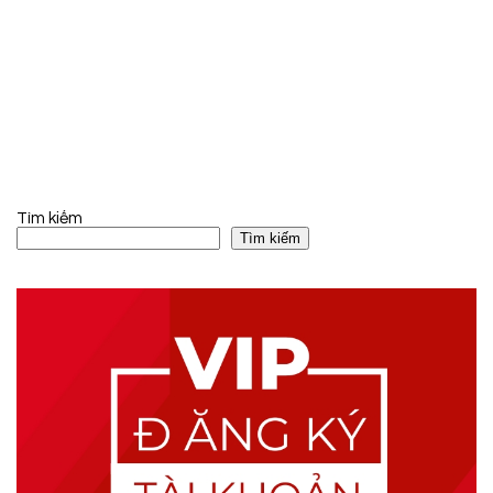
Tìm kiếm
Tìm kiếm