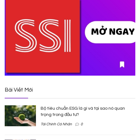
Bài Viết Mới
Bộ tiêu chuẩn ESG là gì và tại sao nó quan
trọng trong đầu tư?
Tài Chính Cá Nhân
0