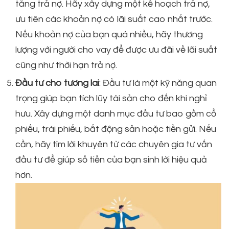
tăng trả nợ. Hãy xây dựng một kế hoạch trả nợ,
ưu tiên các khoản nợ có lãi suất cao nhất trước.
Nếu khoản nợ của bạn quá nhiều, hãy thương
lượng với người cho vay để được ưu đãi về lãi suất
cũng như thời hạn trả nợ.
Đầu tư cho tương lai
: Đầu tư là một kỹ năng quan
trọng giúp bạn tích lũy tài sản cho đến khi nghỉ
hưu. Xây dựng một danh mục đầu tư bao gồm cổ
phiếu, trái phiếu, bất động sản hoặc tiền gửi. Nếu
cần, hãy tìm lời khuyên từ các chuyên gia tư vấn
đầu tư để giúp số tiền của bạn sinh lời hiệu quả
hơn.