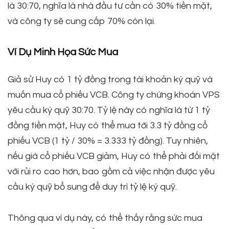
là 30:70, nghĩa là nhà đầu tư cần có 30% tiền mặt,
và công ty sẽ cung cấp 70% còn lại.
Ví Dụ Minh Họa Sức Mua
Giả sử Huy có 1 tỷ đồng trong tài khoản ký quỹ và
muốn mua cổ phiếu VCB. Công ty chứng khoán VPS
yêu cầu ký quỹ 30:70. Tỷ lệ này có nghĩa là từ 1 tỷ
đồng tiền mặt, Huy có thể mua tới 3.3 tỷ đồng cổ
phiếu VCB (1 tỷ / 30% = 3.333 tỷ đồng). Tuy nhiên,
nếu giá cổ phiếu VCB giảm, Huy có thể phải đối mặt
với rủi ro cao hơn, bao gồm cả việc nhận được yêu
cầu ký quỹ bổ sung để duy trì tỷ lệ ký quỹ.
Thông qua ví dụ này, có thể thấy rằng sức mua