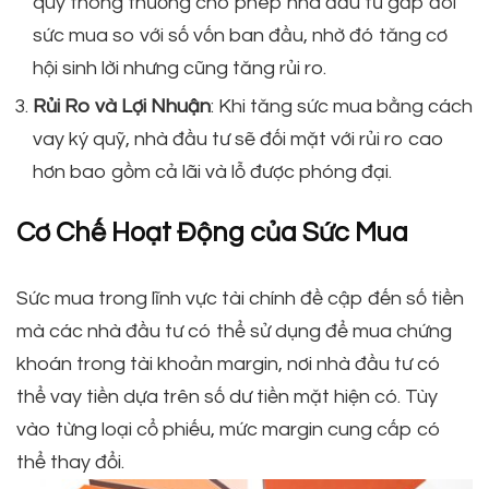
quỹ thông thường cho phép nhà đầu tư gấp đôi
sức mua so với số vốn ban đầu, nhờ đó tăng cơ
hội sinh lời nhưng cũng tăng rủi ro.
Rủi Ro và Lợi Nhuận
: Khi tăng sức mua bằng cách
vay ký quỹ, nhà đầu tư sẽ đối mặt với rủi ro cao
hơn bao gồm cả lãi và lỗ được phóng đại.
Cơ Chế Hoạt Động của Sức Mua
Sức mua trong lĩnh vực tài chính đề cập đến số tiền
mà các nhà đầu tư có thể sử dụng để mua chứng
khoán trong tài khoản margin, nơi nhà đầu tư có
thể vay tiền dựa trên số dư tiền mặt hiện có. Tùy
vào từng loại cổ phiếu, mức margin cung cấp có
thể thay đổi.