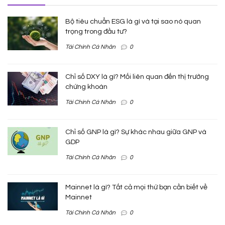
Bộ tiêu chuẩn ESG là gì và tại sao nó quan
trọng trong đầu tư?
Tài Chính Cá Nhân
0
Chỉ số DXY là gì? Mối liên quan đến thị trường
chứng khoán
Tài Chính Cá Nhân
0
Chỉ số GNP là gì? Sự khác nhau giữa GNP và
GDP
Tài Chính Cá Nhân
0
Mainnet là gì? Tất cả mọi thứ bạn cần biết về
Mainnet
Tài Chính Cá Nhân
0