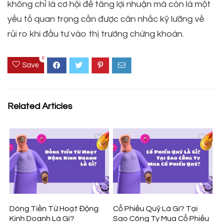
không chỉ là cơ hội để tăng lợi nhuận mà còn là một
yếu tố quan trọng cần được cân nhắc kỹ lưỡng về
rủi ro khi đầu tư vào thị trường chứng khoán.
0
Save
Related Articles
Dòng Tiền Từ Hoạt Động
Cổ Phiếu Quỹ Là Gì? Tại
Kinh Doanh Là Gì?
Sao Công Ty Mua Cổ Phiếu