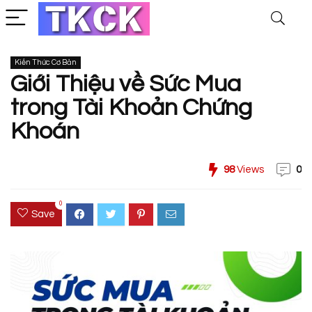
Kiến Thức Cơ Bản
Giới Thiệu về Sức Mua
trong Tài Khoản Chứng
Khoán
98
Views
0
0
Save