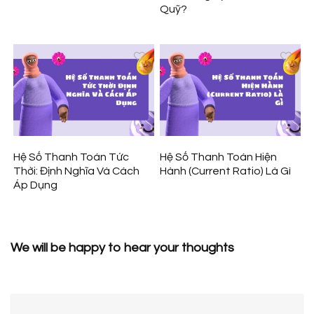
Quỹ?
Hệ Số Thanh Toán Tức
Hệ Số Thanh Toán Hiện
Thời: Định Nghĩa Và Cách
Hành (Current Ratio) Là Gì
Áp Dụng
We will be happy to hear your thoughts