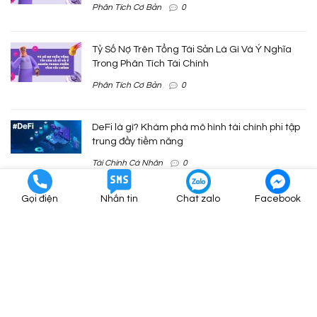
Phân Tích Cơ Bản
0
Tỷ Số Nợ Trên Tổng Tài Sản Là Gì Và Ý Nghĩa
Trong Phân Tích Tài Chính
Phân Tích Cơ Bản
0
DeFi là gì? Khám phá mô hình tài chính phi tập
trung đầy tiềm năng
Tài Chính Cá Nhân
0
Gọi điện
Nhắn tin
Chat zalo
Facebook
Khấu hao là gì? Phân loại và cách tính
Tài Chính Cá Nhân
0
Dòng Tiền Từ Hoạt Động Kinh Doanh Là Gì?
Phân Tích Cơ Bản
0