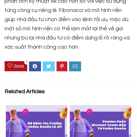
phân tích kỹ thuật sẽ cao hơn so với việc sử dụng
từng công cụ riêng lẻ. Fibonacci và mô hình nến
giúp nhà đầu tư chọn điểm vào lệnh tối ưu, mặc dù
một số mô hình nến có thể làm mất lợi thế về giá
nhưng bù lại nhà đầu tư có điểm dừng lỗ rõ ràng và
xác suất thành công cao hơn.
0
Save
Related Articles