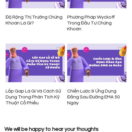
Độ Rộng Thị Trường Chứng
Phương Pháp Wyckoff
Khoán Là Gì?
Trong Đầu Tư Chứng
Khoán
Lấp Gap Là Gì Và Cách Sử
Chiến Lược & Ứng Dụng
Dụng Trong Phân Tích Kỹ
Đằng Sau Đường EMA 50
Thuật Cổ Phiếu
Ngày
We will be happy to hear your thoughts