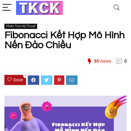
Phân Tích Kỹ Thuật
Fibonacci Kết Hợp Mô Hình
Nến Đảo Chiều
35
Views
0
0
Save