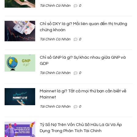
Tài Chính Cá Nhân
0
Chỉ số DXY là gì? Mối liên quan đến thị trường
chứng khoán
Tài Chính Cá Nhân
0
Chỉ số GNP là gì? Sự khác nhau giữa GNP và
GDP
Tài Chính Cá Nhân
0
Mainnet là gì? Tất cả mọi thứ bạn cần biết về
Mainnet
Tài Chính Cá Nhân
0
Tỷ Số Nợ Trên Vốn Chủ Sở Hữu Là Gì Và Áp
Dụng Trong Phân Tích Tài Chính