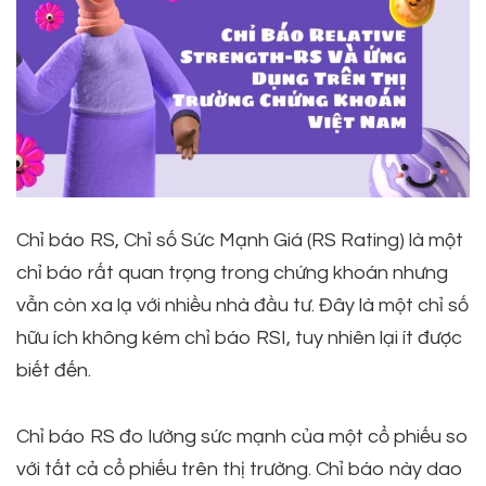
Chỉ báo RS, Chỉ số Sức Mạnh Giá (RS Rating) là một
chỉ báo rất quan trọng trong chứng khoán nhưng
vẫn còn xa lạ với nhiều nhà đầu tư. Đây là một chỉ số
hữu ích không kém chỉ báo RSI, tuy nhiên lại ít được
biết đến.
Chỉ báo RS đo lường sức mạnh của một cổ phiếu so
với tất cả cổ phiếu trên thị trường. Chỉ báo này dao