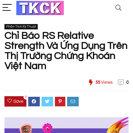
Phân Tích Kỹ Thuật
Chỉ Báo RS Relative
Strength Và Ứng Dụng Trên
Thị Trường Chứng Khoán
Việt Nam
55
Views
0
0
Save