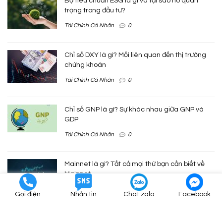
Bộ tiêu chuẩn ESG là gì và tại sao nó quan
trọng trong đầu tư?
Tài Chính Cá Nhân
0
Chỉ số DXY là gì? Mối liên quan đến thị trường
chứng khoán
Tài Chính Cá Nhân
0
Chỉ số GNP là gì? Sự khác nhau giữa GNP và
GDP
Tài Chính Cá Nhân
0
Mainnet là gì? Tất cả mọi thứ bạn cần biết về
Mainnet
Tài Chính Cá Nhân
0
Gọi điện
Nhắn tin
Chat zalo
Facebook
Tỷ Số Nợ Trên Vốn Chủ Sở Hữu Là Gì Và Áp