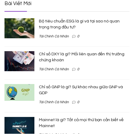
Bài Viết Mới
Bộ tiêu chuẩn ESG là gì và tại sao nó quan
trọng trong đầu tư?
Tài Chính Cá Nhân
0
Chỉ số DXY là gì? Mối liên quan đến thị trường
chứng khoán
Tài Chính Cá Nhân
0
Chỉ số GNP là gì? Sự khác nhau giữa GNP và
GDP
Tài Chính Cá Nhân
0
Mainnet là gì? Tất cả mọi thứ bạn cần biết về
Mainnet