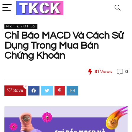
Phân Tích Kỹ Thuật
Chỉ Báo MACD Và Cách Sử
Dụng Trong Mua Bán
Chứng Khoán
31
Views
0
0
Save