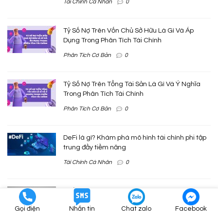
Tài Chính Cá Nhân
0
Tỷ Số Nợ Trên Vốn Chủ Sở Hữu Là Gì Và Áp
Dụng Trong Phân Tích Tài Chính
Phân Tích Cơ Bản
0
Tỷ Số Nợ Trên Tổng Tài Sản Là Gì Và Ý Nghĩa
Trong Phân Tích Tài Chính
Phân Tích Cơ Bản
0
DeFi là gì? Khám phá mô hình tài chính phi tập
trung đầy tiềm năng
Tài Chính Cá Nhân
0
Khấu hao là gì? Phân loại và cách tính
Tài Chính Cá Nhân
0
Gọi điện
Nhắn tin
Chat zalo
Facebook