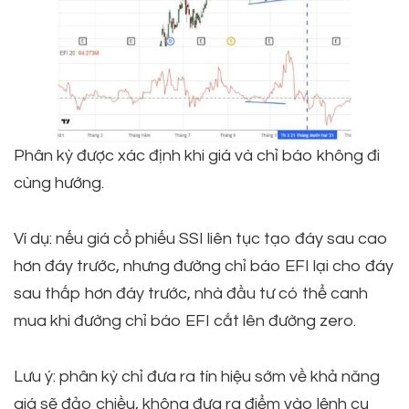
Phân kỳ được xác định khi giá và chỉ báo không đi
cùng hướng.
Ví dụ: nếu giá cổ phiếu SSI liên tục tạo đáy sau cao
hơn đáy trước, nhưng đường chỉ báo EFI lại cho đáy
sau thấp hơn đáy trước, nhà đầu tư có thể canh
mua khi đường chỉ báo EFI cắt lên đường zero.
Lưu ý: phân kỳ chỉ đưa ra tín hiệu sớm về khả năng
giá sẽ đảo chiều, không đưa ra điểm vào lệnh cụ