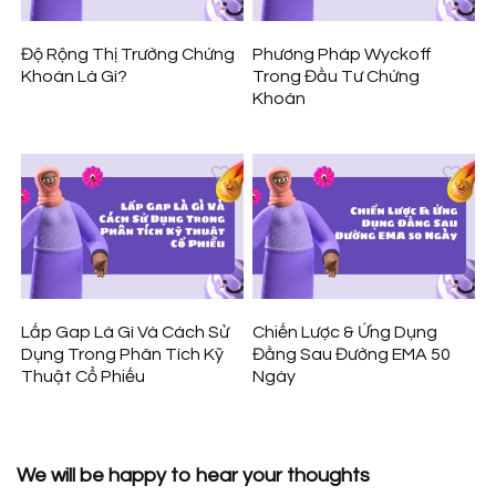
Độ Rộng Thị Trường Chứng
Phương Pháp Wyckoff
Khoán Là Gì?
Trong Đầu Tư Chứng
Khoán
Lấp Gap Là Gì Và Cách Sử
Chiến Lược & Ứng Dụng
Dụng Trong Phân Tích Kỹ
Đằng Sau Đường EMA 50
Thuật Cổ Phiếu
Ngày
We will be happy to hear your thoughts