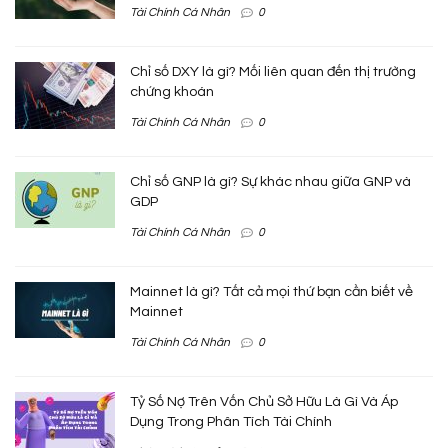
Tài Chính Cá Nhân
0
Chỉ số DXY là gì? Mối liên quan đến thị trường
chứng khoán
Tài Chính Cá Nhân
0
Chỉ số GNP là gì? Sự khác nhau giữa GNP và
GDP
Tài Chính Cá Nhân
0
Mainnet là gì? Tất cả mọi thứ bạn cần biết về
Mainnet
Tài Chính Cá Nhân
0
Tỷ Số Nợ Trên Vốn Chủ Sở Hữu Là Gì Và Áp
Dụng Trong Phân Tích Tài Chính