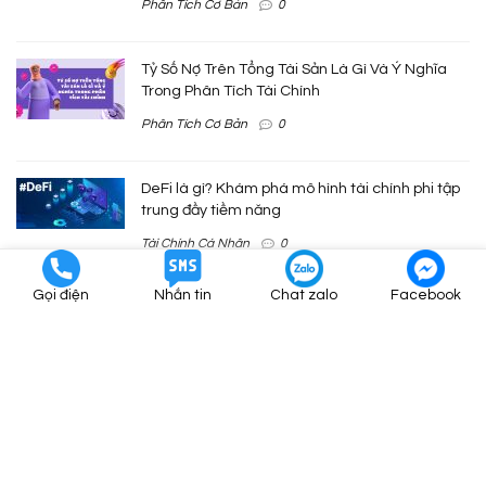
Phân Tích Cơ Bản
0
Tỷ Số Nợ Trên Tổng Tài Sản Là Gì Và Ý Nghĩa
Trong Phân Tích Tài Chính
Phân Tích Cơ Bản
0
DeFi là gì? Khám phá mô hình tài chính phi tập
trung đầy tiềm năng
Tài Chính Cá Nhân
0
Gọi điện
Nhắn tin
Chat zalo
Facebook
Khấu hao là gì? Phân loại và cách tính
Tài Chính Cá Nhân
0
Dòng Tiền Từ Hoạt Động Kinh Doanh Là Gì?
Phân Tích Cơ Bản
0