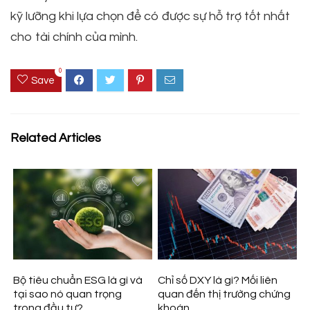
kỹ lưỡng khi lựa chọn để có được sự hỗ trợ tốt nhất
cho tài chính của mình.
0
Save
Related Articles
Bộ tiêu chuẩn ESG là gì và
Chỉ số DXY là gì? Mối liên
tại sao nó quan trọng
quan đến thị trường chứng
trong đầu tư?
khoán