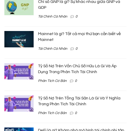
Chỉ số GNP là gì? Sự khác nhau giữa GNP và
GDP
Tài Chính Cá Nhân
0
Mainnet là gì? Tất cả mọi thứ bạn cần biết về
Mainnet
Tài Chính Cá Nhân
0
Tỷ Số Nợ Trên Vốn Chủ Sở Hữu Là Gì Và Áp
Dụng Trong Phân Tích Tài Chính
Phân Tích Cơ Bản
0
Tỷ Số Nợ Trên Tổng Tài Sản Là Gì Và Ý Nghĩa
Trong Phân Tích Tài Chính
Phân Tích Cơ Bản
0
DeFi là gì? Khám phá mô hình tài chính phi tập