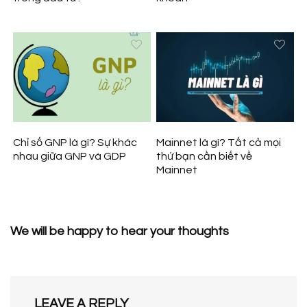
Chỉ số GNP là gì? Sự khác
Mainnet là gì? Tất cả mọi
nhau giữa GNP và GDP
thứ bạn cần biết về
Mainnet
We will be happy to hear your thoughts
LEAVE A REPLY