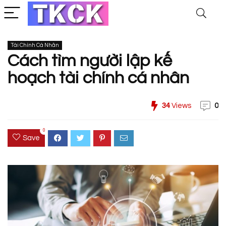
Tài Chính Cá Nhân
Cách tìm người lập kế
hoạch tài chính cá nhân
34
Views
0
0
Save