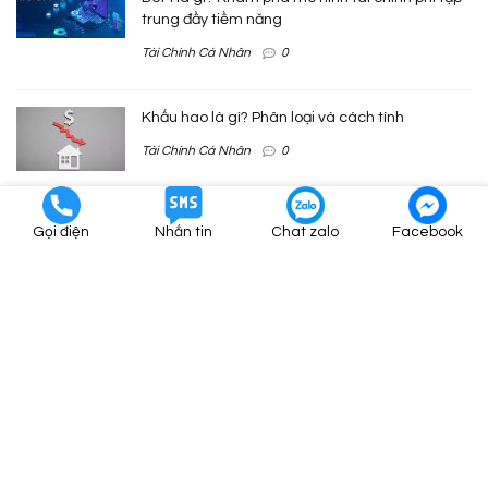
trung đầy tiềm năng
Tài Chính Cá Nhân
0
Khấu hao là gì? Phân loại và cách tính
Tài Chính Cá Nhân
0
Dòng Tiền Từ Hoạt Động Kinh Doanh Là Gì?
Gọi điện
Nhắn tin
Chat zalo
Facebook
Phân Tích Cơ Bản
0
Vòng Quay Hàng Tồn Kho Là Gì?
Phân Tích Cơ Bản
0
VỀ TAIKHOANCHUNGKHOAN.COM