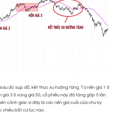
 sau đó sụp đổ, kết thúc xu hướng tăng. Từ nền giá 1 ở
n giá 3 ở vùng giá 50, cổ phiếu này đã tăng gấp 5 lần.
 nên cảnh giác vì đây là các nền giá cuối của chu kỳ
 chiều bất cứ lúc nào.