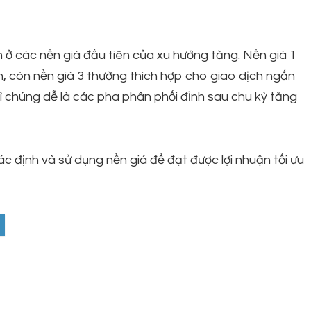
n ở các nền giá đầu tiên của xu hướng tăng. Nền giá 1
ạn, còn nền giá 3 thường thích hợp cho giao dịch ngắn
 vì chúng dễ là các pha phân phối đỉnh sau chu kỳ tăng
xác định và sử dụng nền giá để đạt được lợi nhuận tối ưu