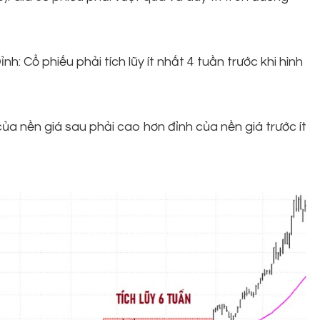
h: Cổ phiếu phải tích lũy ít nhất 4 tuần trước khi hình
a nền giá sau phải cao hơn đỉnh của nền giá trước ít