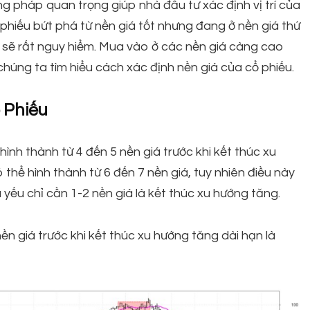
g pháp quan trọng giúp nhà đầu tư xác định vị trí của
 phiếu bứt phá từ nền giá tốt nhưng đang ở nền giá thứ
ì sẽ rất nguy hiểm. Mua vào ở các nền giá càng cao
p chúng ta tìm hiểu cách xác định nền giá của cổ phiếu.
 Phiếu
hình thành từ 4 đến 5 nền giá trước khi kết thúc xu
 thể hình thành từ 6 đến 7 nền giá, tuy nhiên điều này
 yếu chỉ cần 1-2 nền giá là kết thúc xu hướng tăng.
nền giá trước khi kết thúc xu hướng tăng dài hạn là