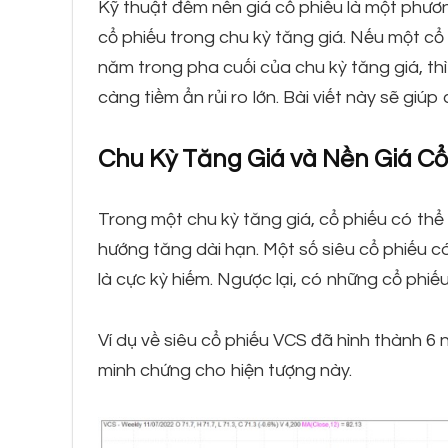
Kỹ thuật đếm nền giá cổ phiếu là một phươn
cổ phiếu trong chu kỳ tăng giá. Nếu một cổ
năm trong pha cuối của chu kỳ tăng giá, th
càng tiềm ẩn rủi ro lớn. Bài viết này sẽ giú
Chu Kỳ Tăng Giá và Nền Giá Cổ
Trong một chu kỳ tăng giá, cổ phiếu có thể 
hướng tăng dài hạn. Một số siêu cổ phiếu có
là cực kỳ hiếm. Ngược lại, có những cổ phiếu
Ví dụ về siêu cổ phiếu VCS đã hình thành 6 
minh chứng cho hiện tượng này.