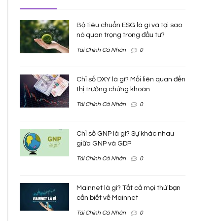
Bộ tiêu chuẩn ESG là gì và tại sao
nó quan trọng trong đầu tư?
Tài Chính Cá Nhân
0
Chỉ số DXY là gì? Mối liên quan đến
thị trường chứng khoán
Tài Chính Cá Nhân
0
Chỉ số GNP là gì? Sự khác nhau
giữa GNP và GDP
Tài Chính Cá Nhân
0
Mainnet là gì? Tất cả mọi thứ bạn
cần biết về Mainnet
Tài Chính Cá Nhân
0