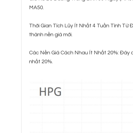
MA50.
Thời Gian Tích Lũy Ít Nhất 4 Tuần Tính Từ Đỉn
thành nền giá mới.
Các Nền Giá Cách Nhau Ít Nhất 20%: Đáy củ
nhất 20%.