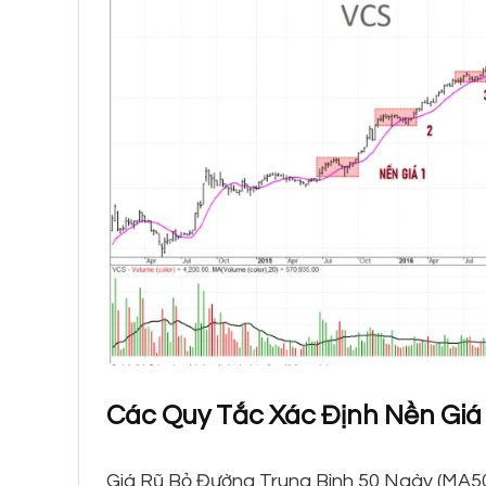
Các Quy Tắc Xác Định Nền Giá
Giá Rũ Bỏ Đường Trung Bình 50 Ngày (MA50):