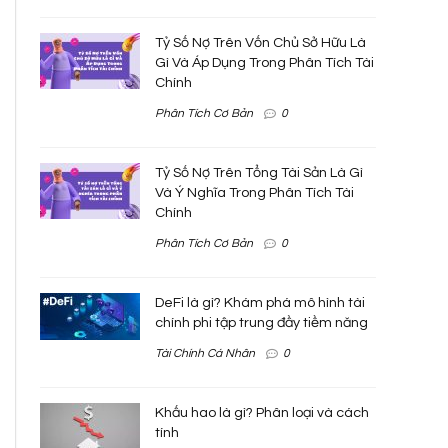
Tỷ Số Nợ Trên Vốn Chủ Sở Hữu Là
Gì Và Áp Dụng Trong Phân Tích Tài
Chính
Phân Tích Cơ Bản
0
Tỷ Số Nợ Trên Tổng Tài Sản Là Gì
Và Ý Nghĩa Trong Phân Tích Tài
Chính
Phân Tích Cơ Bản
0
DeFi là gì? Khám phá mô hình tài
chính phi tập trung đầy tiềm năng
Tài Chính Cá Nhân
0
Khấu hao là gì? Phân loại và cách
tính