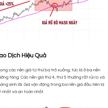
ao Dịch Hiệu Quả
ong các nền giá từ thứ ba trở xuống, tức là ở ba nền
ướng tăng. Các nền giá thứ 4, thứ 5 thường rất rủi ro và
ăng sinh lãi. Giá vận động trong ba nền giá đầu tiên là
ốt nhất và an toàn nhất.