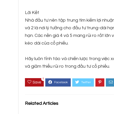
Lời Kết
Nhà đầu tư nên tập trung tìm kiếm lợi nhuậ
và 2 là nơi lý tưởng cho đầu tư trung-dài h
hạn. Các nền giá 4 và 5 mang rủi ro rất lớn
kéo dài của cổ phiếu.
Hãy luôn tỉnh táo và chiến lược trong việc 
và giảm thiểu rủi ro trong đầu tư cổ phiếu.
0
Save
Related Articles