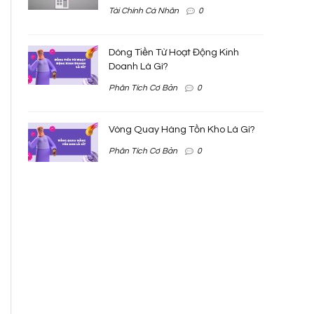
Tài Chính Cá Nhân
0
Dòng Tiền Từ Hoạt Động Kinh
Doanh Là Gì?
Phân Tích Cơ Bản
0
Vòng Quay Hàng Tồn Kho Là Gì?
Phân Tích Cơ Bản
0