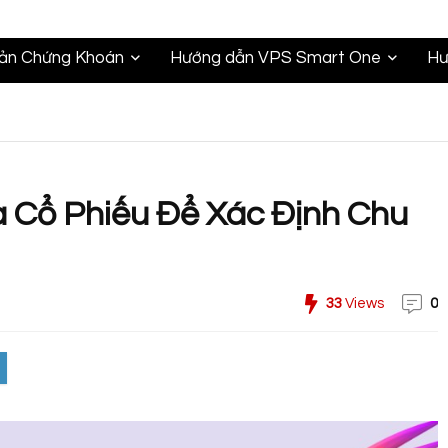
oản Chứng Khoán
Hướng dẫn VPS Smart One
Hư
 Cổ Phiếu Để Xác Định Chu
33
Views
0