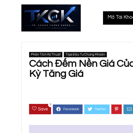
Mở Tài Kh
Phân Tích Kỹ Thuật
Tips Đầu Tư Chứng Khoán
Cách Đếm Nền Giá Của
Kỳ Tăng Giá
0
Save