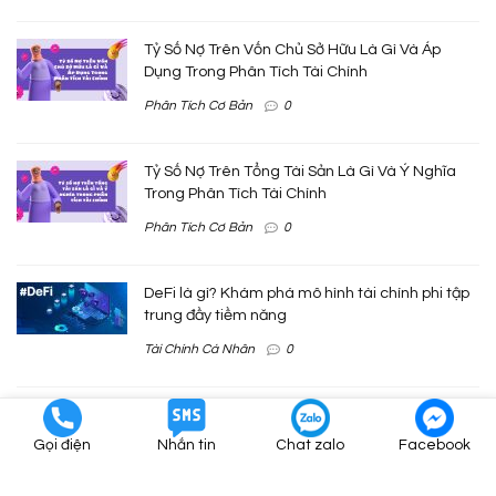
Tỷ Số Nợ Trên Vốn Chủ Sở Hữu Là Gì Và Áp
Dụng Trong Phân Tích Tài Chính
Phân Tích Cơ Bản
0
Tỷ Số Nợ Trên Tổng Tài Sản Là Gì Và Ý Nghĩa
Trong Phân Tích Tài Chính
Phân Tích Cơ Bản
0
DeFi là gì? Khám phá mô hình tài chính phi tập
trung đầy tiềm năng
Tài Chính Cá Nhân
0
Khấu hao là gì? Phân loại và cách tính
Gọi điện
Nhắn tin
Chat zalo
Facebook
Tài Chính Cá Nhân
0