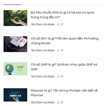
Bộ tiêu chuẩn ESG là gì và tại sao nó quan
trọng trong đầu tư?
Tài Chính Cá Nhân
0
Chỉ số DXY là gì? Mối liên quan đến thị trường
chứng khoán
Tài Chính Cá Nhân
0
Chỉ số GNP là gì? Sự khác nhau giữa GNP và
GDP
Tài Chính Cá Nhân
0
Mainnet là gì? Tất cả mọi thứ bạn cần biết về
Mainnet
Tài Chính Cá Nhân
0