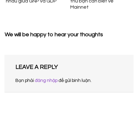
nhau giữa GNP và GDP
thứ bạn cần biết về
Mainnet
We will be happy to hear your thoughts
LEAVE A REPLY
Bạn phải
đăng nhập
để gửi bình luận.