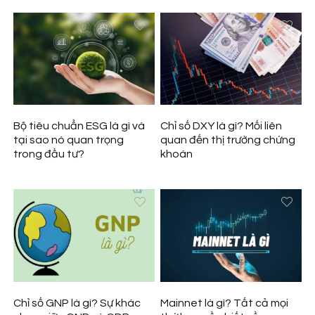
Bộ tiêu chuẩn ESG là gì và
Chỉ số DXY là gì? Mối liên
tại sao nó quan trọng
quan đến thị trường chứng
trong đầu tư?
khoán
Chỉ số GNP là gì? Sự khác
Mainnet là gì? Tất cả mọi