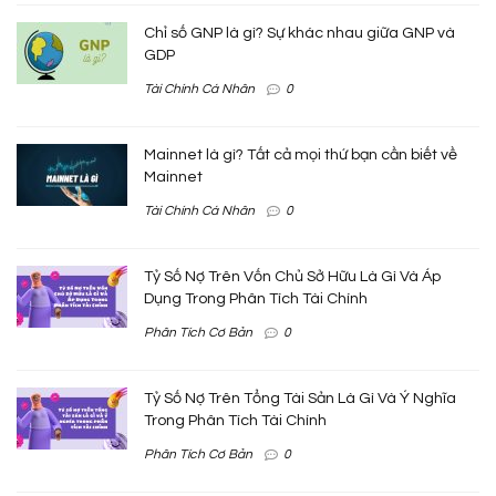
Chỉ số GNP là gì? Sự khác nhau giữa GNP và
GDP
Tài Chính Cá Nhân
0
Mainnet là gì? Tất cả mọi thứ bạn cần biết về
Mainnet
Tài Chính Cá Nhân
0
Tỷ Số Nợ Trên Vốn Chủ Sở Hữu Là Gì Và Áp
Dụng Trong Phân Tích Tài Chính
Phân Tích Cơ Bản
0
Tỷ Số Nợ Trên Tổng Tài Sản Là Gì Và Ý Nghĩa
Trong Phân Tích Tài Chính
Phân Tích Cơ Bản
0