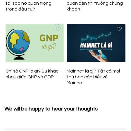
tại sao nó quan trọng
quan đến thị trường chứng
trong đầu tư?
khoán
Chỉ số GNP là gì? Sự khác
Mainnet là gì? Tất cả mọi
nhau giữa GNP và GDP
thứ bạn cần biết về
Mainnet
We will be happy to hear your thoughts