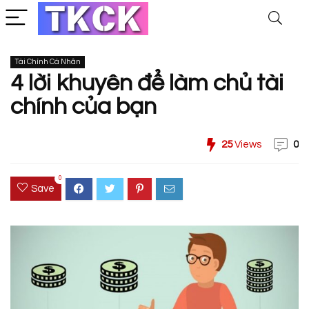
Tài Chính Cá Nhân
4 lời khuyên để làm chủ tài
chính của bạn
25
Views
0
0
Save